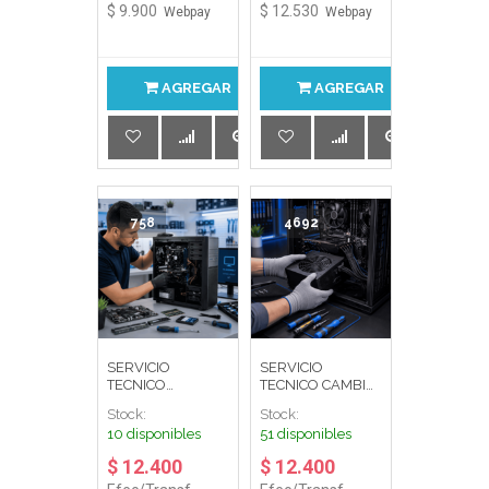
$ 9.900
$ 12.530
Webpay
Webpay
AGREGAR
AGREGAR
758
4692
SERVICIO
SERVICIO
TECNICO
TECNICO CAMBIO
ARMADO PC
FUENTE PODER
Stock:
Stock:
ESCRITORIO
PC ESCRITORIO
10 disponibles
51 disponibles
$ 12.400
$ 12.400