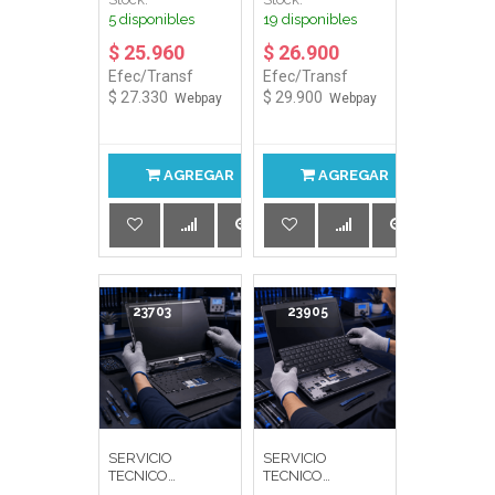
BISAGRA NTBK
SOFTWARE
5 disponibles
19 disponibles
$ 25.960
$ 26.900
Efec/Transf
Efec/Transf
$ 27.330
$ 29.900
Webpay
Webpay
AGREGAR
AGREGAR
23703
23905
SERVICIO
SERVICIO
TECNICO
TECNICO
INSTALACION DE
INSTALACION