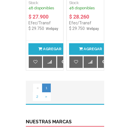
Stock:
Stock:
PANTALLA NTBK
TECLADO (M.O)
48 disponibles
48 disponibles
$ 27.900
$ 28.260
Efec/Transf
Efec/Transf
$ 29.750
$ 29.750
Webpay
Webpay
AGREGAR
AGREGAR
«
1
2
»
NUESTRAS MARCAS