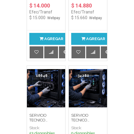
$ 14.000
$ 14.880
Efec/Transf
Efec/Transf
$ 15.000
$ 15.660
Webpay
Webpay
AGREGAR
AGREGAR
18646
34280
SERVICIO
SERVICIO
TECNICO
TECNICO
INSTALAC. Y
INSTALACION
Stock:
Stock:
CONFIG. TARJ.
SISTEMA
53 disponibles
9 disponibles