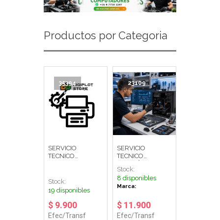
Productos por Categoria
35394
23109
SERVICIO
SERVICIO
TECNICO
TECNICO
DIAGNOSTICO
REVISIÓN
Stock:
NTB/PC OFERTA
GENERAL
8 disponibles
LIMITADA
Stock:
Marca:
19 disponibles
$ 9.900
$ 11.900
Efec/Transf
Efec/Transf