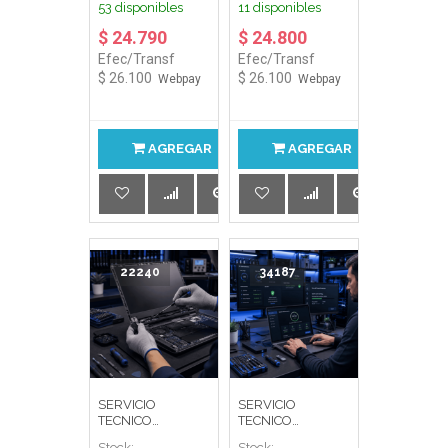
53 disponibles
11 disponibles
ESCRITORIO
$ 24.790
$ 24.800
Efec/Transf
Efec/Transf
$ 26.100
$ 26.100
Webpay
Webpay
AGREGAR
AGREGAR
22240
34187
SERVICIO
SERVICIO
TECNICO
TECNICO
REPARACION
MANTENCION
Stock:
Stock: