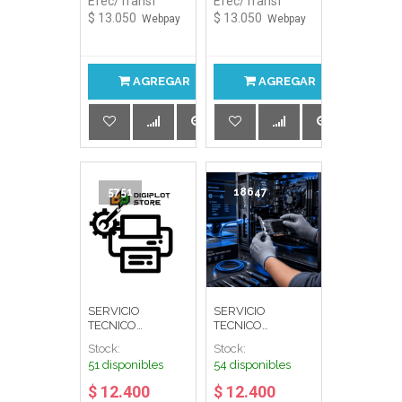
Efec/Transf
Efec/Transf
$ 13.050
$ 13.050
Webpay
Webpay
AGREGAR
AGREGAR
5751
18647
SERVICIO
SERVICIO
TECNICO
TECNICO
CONFIGURACION
INSTALAC. Y
Stock:
Stock:
IMPRESORA
CONFIG. TARJ.
51 disponibles
54 disponibles
RED PC
ESCRITORIO
$ 12.400
$ 12.400