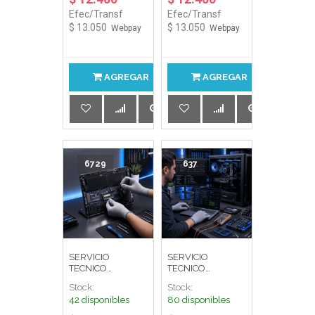
Efec/Transf
Efec/Transf
$ 13.050
$ 13.050
Webpay
Webpay
AGREGAR
AGREGAR
6729
637
SERVICIO
SERVICIO
TECNICO
TECNICO
INSTALACION
DIAGNOSTICO
Stock:
Stock:
MEMORIA RAM
PC/NTBK
42 disponibles
80 disponibles
NTBK (M.O)