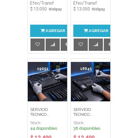
Efec/Transf
Efec/Transf
$ 13.050
$ 13.050
Webpay
Webpay
AGREGAR
AGREGAR
19051
18645
SERVICIO
SERVICIO
TECNICO
TECNICO
INSTALACION
INSTALACION
Stock:
Stock:
BATERIA INTER.
DISCO DURO
44 disponibles
38 disponibles
NTBK (M.O)
NTBK (M.O)
$ 12.400
$ 12.400