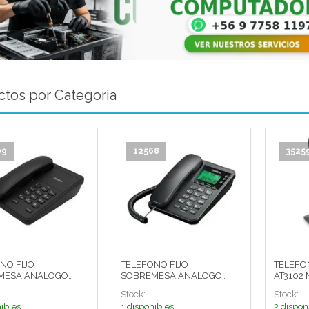
tos por Categoria
09
12568
3525
NO FIJO
TELEFONO FIJO
TELEFO
 ANALOGO
SOBREMESA ANALOGO
AT3102
O NEGRO AS-702
C/VISOR AS6404 NEGRO
Stock:
Stock:
ibles
1 disponibles
2 dispon