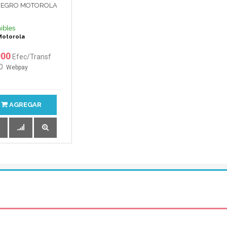
NEGRO MOTOROLA
ibles
Motorola
900
Efec/Transf
0
Webpay
AGREGAR