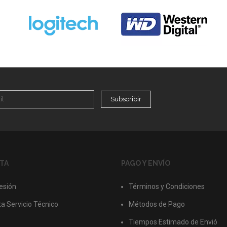
Subscribir
TA
PAGO Y ENVÍO
Sesión
Términos y Condiciones
a Servicio Técnico
Métodos de Pago
Tiempos Estimado de Envió