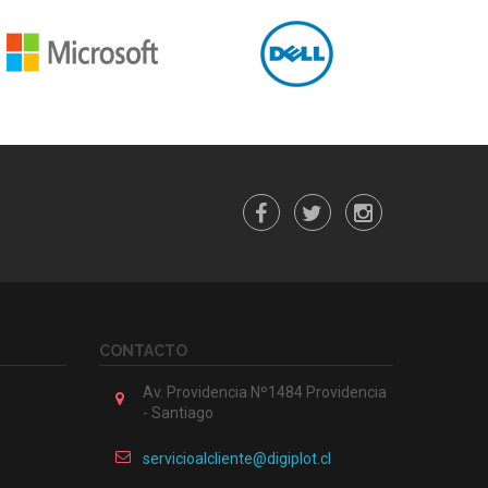
CONTACTO
Av. Providencia Nº1484 Providencia
- Santiago
servicioalcliente@digiplot.cl