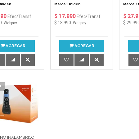
Uniden
Marca: Uniden
Marca: 
990
$ 17.990
$ 27.
Efec/Transf
Efec/Transf
0
$ 18.990
$ 29.99
Webpay
Webpay
AGREGAR
AGREGAR
7
NO INALAMBRICO