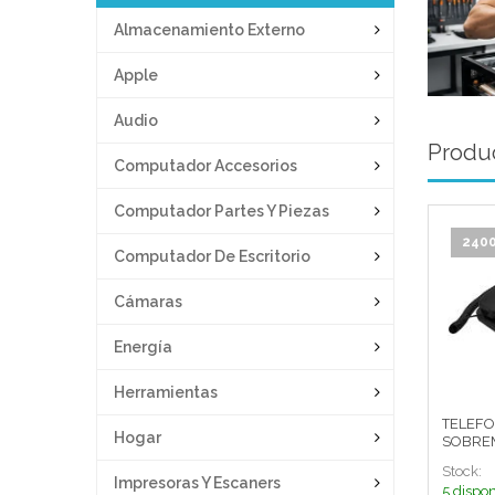
Almacenamiento Externo
Apple
Audio
Produc
Computador Accesorios
Computador Partes Y Piezas
240
Computador De Escritorio
Cámaras
Energía
Herramientas
TELEFO
Hogar
SOBREMESA
CLASIC
Stock:
Impresoras Y Escaners
5 dispon