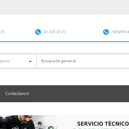
973
22 236 32 20
+569683
Contactanos!